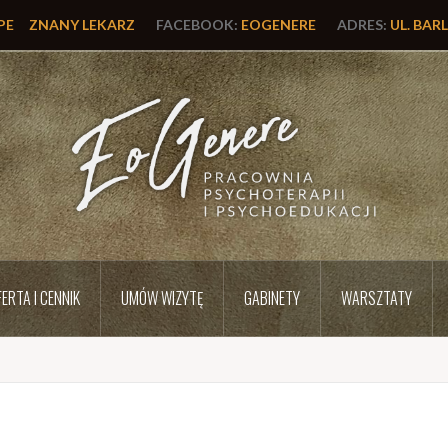
PE
ZNANY LEKARZ
FACEBOOK:
EOGENERE
ADRES:
UL. BAR
ERTA I CENNIK
UMÓW WIZYTĘ
GABINETY
WARSZTATY