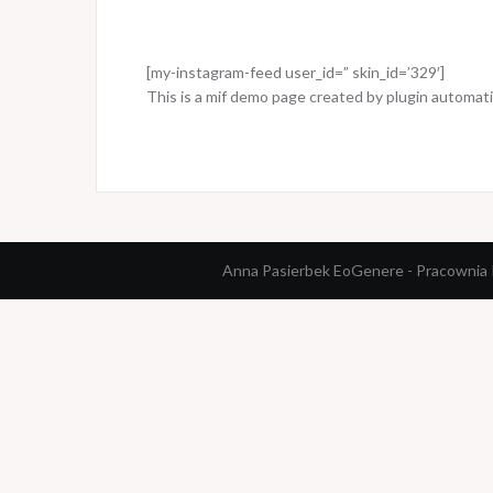
[my-instagram-feed user_id=” skin_id=’329′]
This is a mif demo page created by plugin automatic
Anna Pasierbek EoGenere - Pracownia P