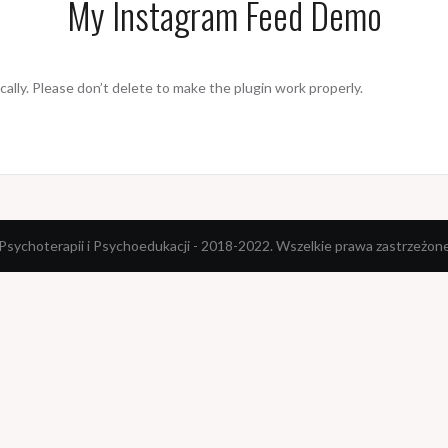
My Instagram Feed Demo
ally. Please don’t delete to make the plugin work properly.
sychoterapii i Psychoedukacji - 2018-2022. Wszelkie prawa zastrzeżon